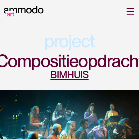
project
Compositieopdrach
BIMHUIS