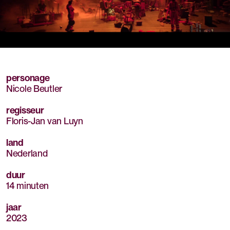
Mute
Sett
personage
Nicole Beutler
regisseur
Floris-Jan van Luyn
land
Nederland
duur
14 minuten
jaar
2023