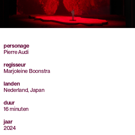
Mute
Sett
personage
Pierre Audi
regisseur
Marjoleine Boonstra
landen
Nederland, Japan
duur
16 minuten
jaar
2024