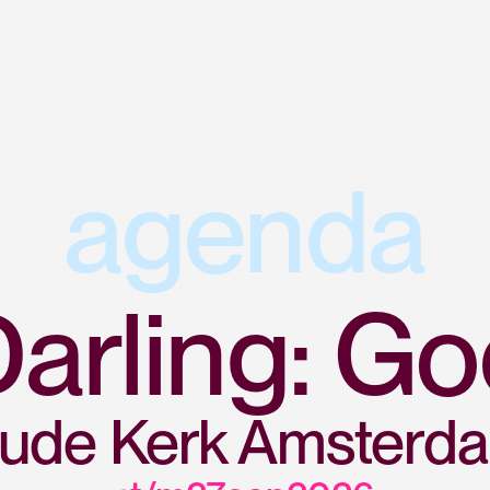
agenda
Darling: G
ude Kerk Amsterd