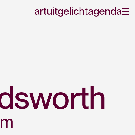
art
uitgelicht
agenda
odsworth
am