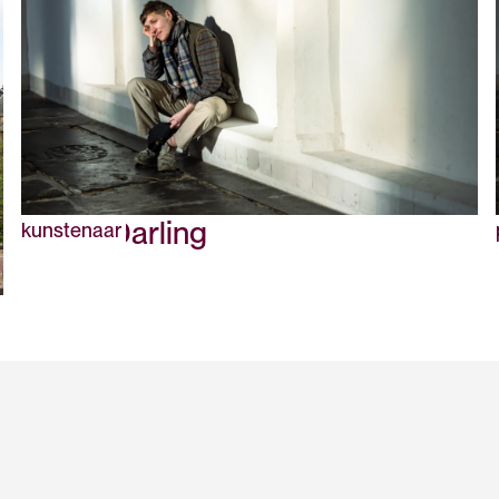
Jesse Darling
kunstenaar