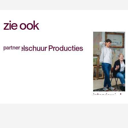
zie ook
Toneelschuur Producties
partner
De regieta
interview
Toneelschu
maakproc