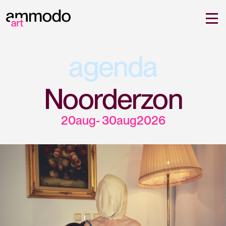
agenda
Noorderzon
20
aug
-
30
aug
2026