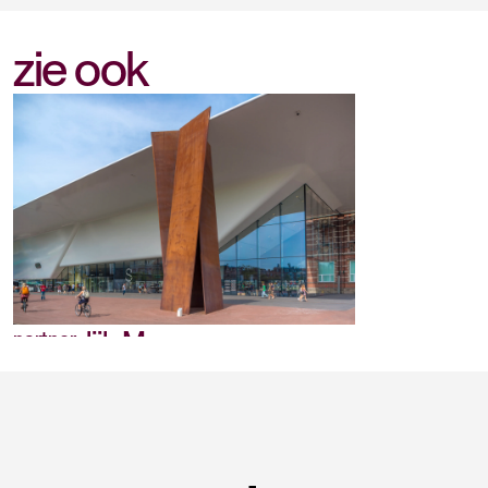
zie ook
Stedelijk Museum
partner