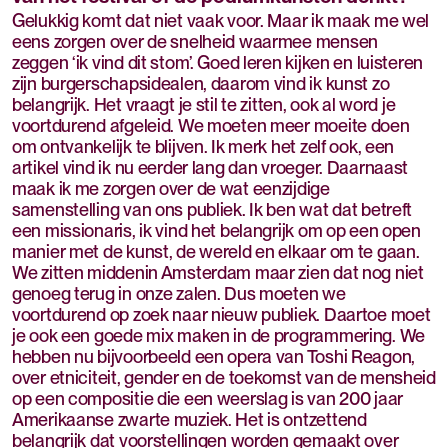
Gelukkig komt dat niet vaak voor. Maar ik maak me wel
eens zorgen over de snelheid waarmee mensen
zeggen ‘ik vind dit stom’. Goed leren kijken en luisteren
zijn burgerschapsidealen, daarom vind ik kunst zo
belangrijk. Het vraagt je stil te zitten, ook al word je
voortdurend afgeleid. We moeten meer moeite doen
om ontvankelijk te blijven. Ik merk het zelf ook, een
artikel vind ik nu eerder lang dan vroeger. Daarnaast
maak ik me zorgen over de wat eenzijdige
samenstelling van ons publiek. Ik ben wat dat betreft
een missionaris, ik vind het belangrijk om op een open
manier met de kunst, de wereld en elkaar om te gaan.
We zitten middenin Amsterdam maar zien dat nog niet
genoeg terug in onze zalen. Dus moeten we
voortdurend op zoek naar nieuw publiek. Daartoe moet
je ook een goede mix maken in de programmering. We
hebben nu bijvoorbeeld een opera van Toshi Reagon,
over etniciteit, gender en de toekomst van de mensheid
op een compositie die een weerslag is van 200 jaar
Amerikaanse zwarte muziek. Het is ontzettend
belangrijk dat voorstellingen worden gemaakt over