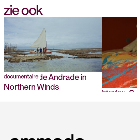
zie ook
Jonathas de Andrade in
documentaire
Northern Winds
Pauline Cur
interview
haar werk 
van Veneti