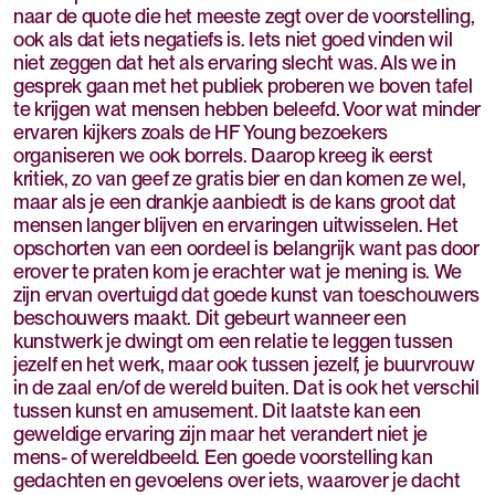
naar de quote die het meeste zegt over de voorstelling,
ook als dat iets negatiefs is. Iets niet goed vinden wil
niet zeggen dat het als ervaring slecht was. Als we in
gesprek gaan met het publiek proberen we boven tafel
te krijgen wat mensen hebben beleefd. Voor wat minder
ervaren kijkers zoals de HF Young bezoekers
organiseren we ook borrels. Daarop kreeg ik eerst
kritiek, zo van geef ze gratis bier en dan komen ze wel,
maar als je een drankje aanbiedt is de kans groot dat
mensen langer blijven en ervaringen uitwisselen. Het
opschorten van een oordeel is belangrijk want pas door
erover te praten kom je erachter wat je mening is. We
zijn ervan overtuigd dat goede kunst van toeschouwers
beschouwers maakt. Dit gebeurt wanneer een
kunstwerk je dwingt om een relatie te leggen tussen
jezelf en het werk, maar ook tussen jezelf, je buurvrouw
in de zaal en/of de wereld buiten. Dat is ook het verschil
tussen kunst en amusement. Dit laatste kan een
geweldige ervaring zijn maar het verandert niet je
mens- of wereldbeeld. Een goede voorstelling kan
gedachten en gevoelens over iets, waarover je dacht