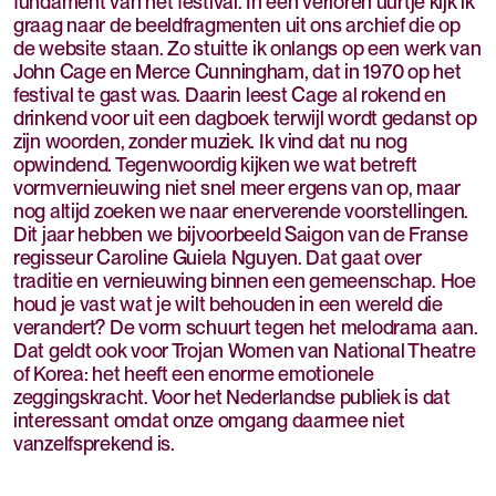
fundament van het festival. In een verloren uurtje kijk ik
graag naar de beeldfragmenten uit ons archief die op
de website staan. Zo stuitte ik onlangs op een werk van
John Cage en Merce Cunningham, dat in 1970 op het
festival te gast was. Daarin leest Cage al rokend en
drinkend voor uit een dagboek terwijl wordt gedanst op
zijn woorden, zonder muziek. Ik vind dat nu nog
opwindend. Tegenwoordig kijken we wat betreft
vormvernieuwing niet snel meer ergens van op, maar
nog altijd zoeken we naar enerverende voorstellingen.
Dit jaar hebben we bijvoorbeeld Saigon van de Franse
regisseur Caroline Guiela Nguyen. Dat gaat over
traditie en vernieuwing binnen een gemeenschap. Hoe
houd je vast wat je wilt behouden in een wereld die
verandert? De vorm schuurt tegen het melodrama aan.
Dat geldt ook voor Trojan Women van National Theatre
of Korea: het heeft een enorme emotionele
zeggingskracht. Voor het Nederlandse publiek is dat
interessant omdat onze omgang daarmee niet
vanzelfsprekend is.